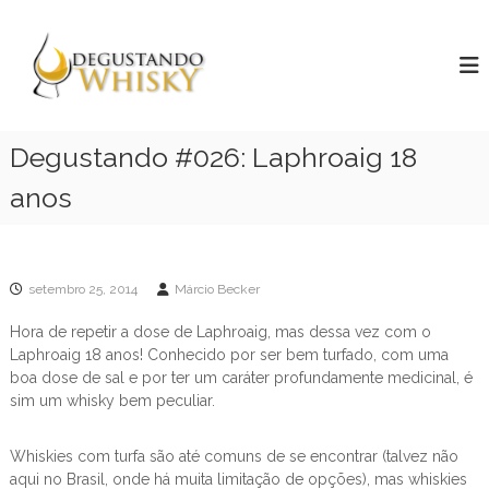
P
D
u
H
o
l
e
r
a
g
a
r
u
d
p
e
s
a
Degustando #026: Laphroaig 18
d
t
r
e
a
anos
g
a
u
n
o
s
c
d
t
o
o
a
n
r
setembro 25, 2014
Márcio Becker
W
t
w
h
h
e
Hora de repetir a dose de Laphroaig, mas dessa vez com o
i
i
ú
Laphroaig 18 anos! Conhecido por ser bem turfado, com uma
s
s
d
boa dose de sal e por ter um caráter profundamente medicinal, é
k
k
o
sim um whisky bem peculiar.
y
y
!
Whiskies com turfa são até comuns de se encontrar (talvez não
aqui no Brasil, onde há muita limitação de opções), mas whiskies