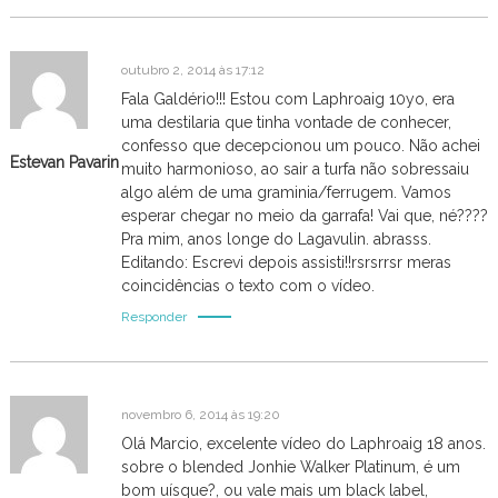
t
outubro 2, 2014 às 17:12
Fala Galdério!!! Estou com Laphroaig 10yo, era
uma destilaria que tinha vontade de conhecer,
confesso que decepcionou um pouco. Não achei
Estevan Pavarin
muito harmonioso, ao sair a turfa não sobressaiu
algo além de uma graminia/ferrugem. Vamos
esperar chegar no meio da garrafa! Vai que, né????
Pra mim, anos longe do Lagavulin. abrasss.
Editando: Escrevi depois assisti!!rsrsrrsr meras
coincidências o texto com o vídeo.
Responder
novembro 6, 2014 às 19:20
Olá Marcio, excelente vídeo do Laphroaig 18 anos.
sobre o blended Jonhie Walker Platinum, é um
bom uísque?, ou vale mais um black label,