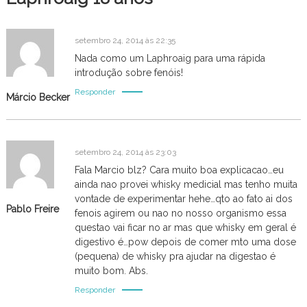
g
a
setembro 24, 2014 às 22:35
Nada como um Laphroaig para uma rápida
ç
introdução sobre fenóis!
Responder
Márcio Becker
ã
o
setembro 24, 2014 às 23:03
d
Fala Marcio blz? Cara muito boa explicacao…eu
ainda nao provei whisky medicial mas tenho muita
e
vontade de experimentar hehe…qto ao fato ai dos
Pablo Freire
fenois agirem ou nao no nosso organismo essa
P
questao vai ficar no ar mas que whisky em geral é
digestivo é…pow depois de comer mto uma dose
o
(pequena) de whisky pra ajudar na digestao é
muito bom. Abs.
s
Responder