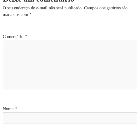
e
O seu endereço de e-mail não será publicado.
Campos obrigatórios são
marcados com
*
g
a
Comentário
*
ç
ã
o
d
e
Nome
*
P
o