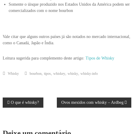
Somente o úisque produzido nos Estados Unidos da América podem ser
comercializados com o nome bourbon
Vale citar que alguns outros países já são notados no mercado internacional,
como o Canadá, Japão e Índia.
Leitura sugerida para complemento deste artigo:
Tipos de Whisky
,
,
,
,
Whisky
bourbon
tipos
whiskey
whisky
whisky-info
N
O que é whisky?
Ovos mexidos com whisky – Ardbeg
a
v
Deixe um comentário