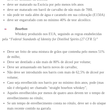
deve ser maturado na Escócia por pelo menos três anos
deve ser maturado em barril de carvalho de não mais de 700L
não pode ter nada além de água e caramelo em sua coloração (E150A)
deve ser engarrafado com no mínimo 40% de teor alcoólico.
Bourbon
Whiskey produzido nos EUA, seguindo as regras estabelecidas
pela
“Federal Standards of Identity for Distilled Spirits (27 CFR 5)”
Deve ser feito de uma mistura de grãos que contenha pelo menos 51%
de milho;
Deve ser destilado a não mais de 80% de álcool por volume;
Deve ser armazenado em barris novos de carvalho;
Não deve ser introduzido nos barris com mais de 62,5% de álcool por
volume;
Caso seja envelhecido nos barris por no mínimo dois anos, pode (mas
não é obrigado) ser chamado “straight bourbon whiskey”;
Aqueles envelhecidos por menos de quatro anos devem ter o tempo de
envelhecimento no rótulo;
Se um tempo de envelhecimento consta no rótulo, deve ser o do uísque
mais recente contido na garrafa.