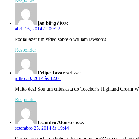
Responder
jan b0rg
disse:
abril 16, 2014 às 09:12
PodiaFazer um vídeo sobre o william lawson’s
Responder
Felipe Tavares
disse:
julho 30, 2014 às 12:01
Muito dez! Sou um entusiasta do Teacher’s Highland Cream Wh
Responder
Leandro Afonso
disse:
setembro 25, 2014 às 19:44
O que você acha de beber whisky no verão??? ela está chegando