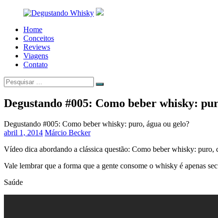
Pular
para
o
Home
Degustando
Hora
conteúdo
Conceitos
Whisky
de
Reviews
degustar
Viagens
whisky!
Contato
Pesquisar
Pesquisar
por:
Degustando #005: Como beber whisky: pur
Degustando #005: Como beber whisky: puro, água ou gelo?
abril 1, 2014
Márcio Becker
Vídeo dica abordando a clássica questão: Como beber whisky: puro,
Vale lembrar que a forma que a gente consome o whisky é apenas secu
Saúde