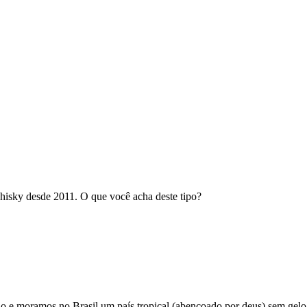
isky desde 2011. O que você acha deste tipo?
 e moramos no Brasil um país tropical (abençoado por deus) sem gelo 